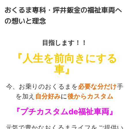
おくるま専科・坪井鈑金の福祉車両へ
の想いと理念
目指します！！
『人生を前向きにする
車』
今、お乗りのおくるまを
必要な分だけ
手
を加え
自分好み
に
後から
カスタム
『プチカスタムde福祉車両』
元気で豊かなおくるまライフをご提供い