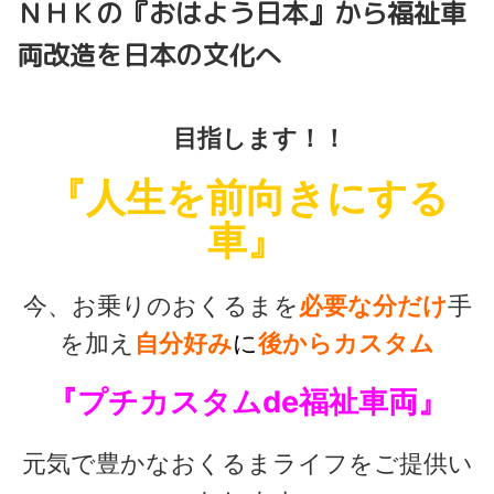
ＮＨＫの『おはよう日本』から福祉車
両改造を日本の文化へ
目指します！！
『人生を前向きにする
車』
今、お乗りのおくるまを
必要な分だけ
手
を加え
自分好み
に
後から
カスタム
『プチカスタムde福祉車両』
元気で豊かなおくるまライフをご提供い